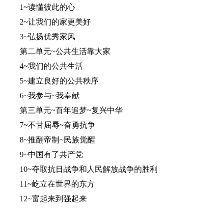
1~读懂彼此的心
2~让我们的家更美好
3~弘扬优秀家风
第二单元~公共生活靠大家
4~我们的公共生活
5~建立良好的公共秩序
6~我参与~我奉献
第三单元~百年追梦~复兴中华
7~不甘屈辱~奋勇抗争
8~推翻帝制~民族觉醒
9~中国有了共产党
10~夺取抗日战争和人民解放战争的胜利
11~屹立在世界的东方
12~富起来到强起来