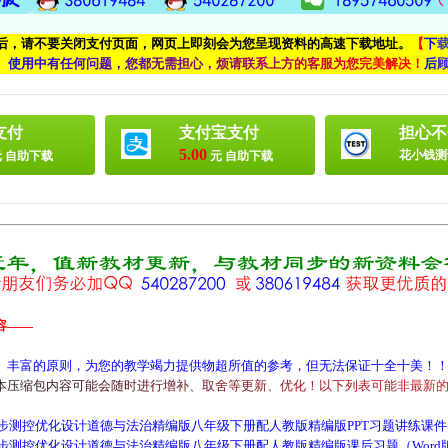
付后，请不要关闭支付页面，网页上即刻会为您呈现资料的高速下载地址。
【
下
、
使
用
中
有
任
何
问
题
，
您
都
无
需
担
心
，
烦
请
联
系
上
方
的
客
服
为
您
完
美
解
决
！
后
支付
支付宝支付
担心不
5.00
花小钱测
 自助下载
元 自助下载
容——
、丰富的原则，为您的教学竭力提供物超所值的参考，但无法保证十全十美！
本
压
缩
包
内
容
可
能
会
随
时
进
行
增
补
、
取
舍
等
更
新
、
优
化
！
以
下
列
表
可
能
非
最
新
步测控优化设计道德与法治精编版八年级下册配人教版精编版PPT习题讲练课
步测控优化设计道德与法治精编版八年级下册配人教版精编版课后习题（Word