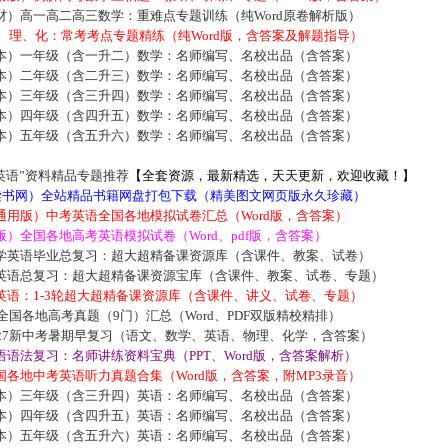
材）高一高二高三数学：重难点专题训练（纯Word原卷解析版）
数、理、化：常考考点专题精练（纯Word版，含答案及解题指导）
本）一年级（含一升二）数学：名师编写、名校出品（含答案）
本）二年级（含二升三）数学：名师编写、名校出品（含答案）
本）三年级（含三升四）数学：名师编写、名校出品（含答案）
本）四年级（含四升五）数学：名师编写、名校出品（含答案）
本）五年级（含五升六）数学：名师编写、名校出品（含答案）
英语”资料精品专题推荐
【全套资源，最新精选，天天更新，欢迎收藏！】
5读书网）全站精品书籍网盘打包下载（精美图文网页版永久珍藏）
通用版）中考英语全国各地模拟试卷汇总（Word版，含答案）
）全国各地高考英语模拟试卷（Word、pdf版，含答案）
学英语毕业总复习：超大超精备课资源库（含课件、教案、试卷）
英语总复习：超大超精备课资源宝库（含课件、教案、试卷、专题）
英语：1-3轮超大超精备课资源库（含课件、讲义、试卷、专题）
届全国各地高考真题（9门）汇总（Word、PDF双版精校精排）
027新中考暑期早复习（语文、数学、英语、物理、化学，含答案）
语法复习：名师讲练资料宝典（PPT、Word版，含答案解析）
各地中考英语听力真题合集（Word版，含答案，附MP3录音）
本）三年级（含三升四）英语：名师编写、名校出品（含答案）
本）四年级（含四升五）英语：名师编写、名校出品（含答案）
本）五年级（含五升六）英语：名师编写、名校出品（含答案）