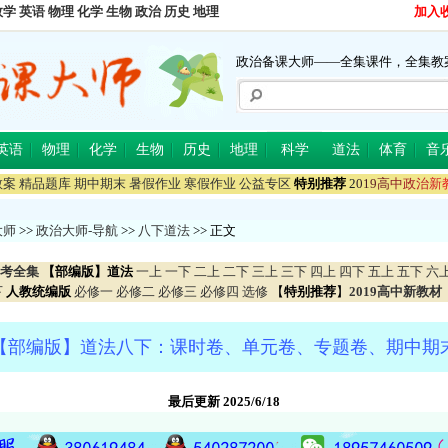
数学
英语
物理
化学
生物
政治
历史
地理
加入
政治备课大师——全集课件，全集教
英语
物理
化学
生物
历史
地理
科学
道法
体育
音
教案
精品题库
期中期末
暑假作业
寒假作业
公益专区
特别推荐
2
0
1
9
高
中
政
治
新
大师
>>
政治大师-导航
>>
八下道法
>> 正文
考全集
【部编版】道法
一上
一下
二上
二下
三上
三下
四上
四下
五上
五下
六
下
人教统编版
必修一
必修二
必修三
必修四
选修
【
特别推荐
】
2019高中新教材
【部编版】道法八下：课时卷、单元卷、专题卷、期中期
最后更新 2025/6/18