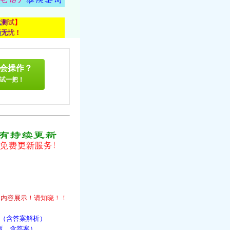
载
测
试
】
顾
无
忧
！
会操作？
试一把！
！
的
内
容
展
示
！
请
知
晓
！
！
件（含答案解析）
版，含答案）