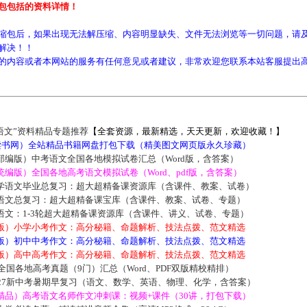
包包括的资料详情！
缩包后，如果出现无法解压缩、内容明显缺失、文件无法浏览等一切问题，请及
解决！！
的内容或者本网站的服务有任何意见或者建议，非常欢迎您联系本站客服提出
语文”资料精品专题推荐
【全套资源，最新精选，天天更新，欢迎收藏！】
5读书网）全站精品书籍网盘打包下载（精美图文网页版永久珍藏）
部编版）中考语文全国各地模拟试卷汇总（Word版，含答案）
编版）全国各地高考语文模拟试卷（Word、pdf版，含答案）
学语文毕业总复习：超大超精备课资源库（含课件、教案、试卷）
语文总复习：超大超精备课宝库（含课件、教案、试卷、专题）
语文：1-3轮超大超精备课资源库（含课件、讲义、试卷、专题）
版）小学小考作文：高分秘籍、命题解析、技法点拨、范文精选
版）初中中考作文：高分秘籍、命题解析、技法点拨、范文精选
版）高中高考作文：高分秘籍、命题解析、技法点拨、范文精选
届全国各地高考真题（9门）汇总（Word、PDF双版精校精排）
027新中考暑期早复习（语文、数学、英语、物理、化学，含答案）
精品）高考语文名师作文冲刺课：视频+课件（30讲，打包下载）