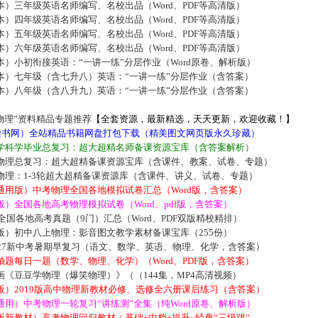
）三年级英语名师编写、名校出品（Word、PDF等高清版）
）四年级英语名师编写、名校出品（Word、PDF等高清版）
）五年级英语名师编写、名校出品（Word、PDF等高清版）
）六年级英语名师编写、名校出品（Word、PDF等高清版）
）小初衔接英语：“一讲一练”分层作业（Word原卷、解析版）
本）七年级（含七升八）英语：“一讲一练”分层作业（含答案）
本）八年级（含八升九）英语：“一讲一练”分层作业（含答案）
物理”资料精品专题推荐
【全套资源，最新精选，天天更新，欢迎收藏！】
5读书网）全站精品书籍网盘打包下载（精美图文网页版永久珍藏）
学科学毕业总复习：超大超精名师备课资源宝库（含答案解析）
物理总复习：超大超精备课资源宝库（含课件、教案、试卷、专题）
物理：1-3轮超大超精备课资源库（含课件、讲义、试卷、专题）
通用版）中考物理全国各地模拟试卷汇总（Word版，含答案）
）全国各地高考物理模拟试卷（Word、pdf版，含答案）
届全国各地高考真题（9门）汇总（Word、PDF双版精校精排）
版）初中八上物理：影音图文教学素材备课宝库（255份）
027新中考暑期早复习（语文、数学、英语、物理、化学，含答案）
题每日一题（数学、物理、化学）（Word、PDF版，含答案）
《豆豆学物理（爆笑物理）》（（144集，MP4高清视频）
版）2019版高中物理新教材必修、选修全六册课后练习（含答案）
用）中考物理一轮复习“讲练测”全集（纯Word原卷、解析版）
新教材）高考物理回归教材：基础+中档+提升~经典“三级跳”