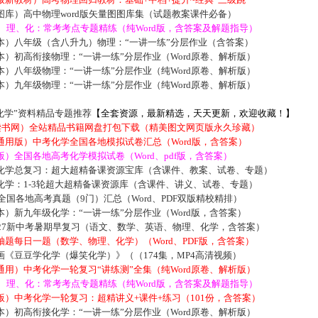
库）高中物理word版矢量图图库集（试题教案课件必备）
数、理、化：常考考点专题精练（纯Word版，含答案及解题指导）
本）八年级（含八升九）物理：“一讲一练”分层作业（含答案）
）初高衔接物理：“一讲一练”分层作业（Word原卷、解析版）
）八年级物理：“一讲一练”分层作业（纯Word原卷、解析版）
）九年级物理：“一讲一练”分层作业（纯Word原卷、解析版）
化学”资料精品专题推荐
【全套资源，最新精选，天天更新，欢迎收藏！】
5读书网）全站精品书籍网盘打包下载（精美图文网页版永久珍藏）
通用版）中考化学全国各地模拟试卷汇总（Word版，含答案）
）全国各地高考化学模拟试卷（Word、pdf版，含答案）
化学总复习：超大超精备课资源宝库（含课件、教案、试卷、专题）
化学：1-3轮超大超精备课资源库（含课件、讲义、试卷、专题）
届全国各地高考真题（9门）汇总（Word、PDF双版精校精排）
）新九年级化学：“一讲一练”分层作业（Word版，含答案）
027新中考暑期早复习（语文、数学、英语、物理、化学，含答案）
题每日一题（数学、物理、化学）（Word、PDF版，含答案）
《豆豆学化学（爆笑化学）》（（174集，MP4高清视频）
用）中考化学一轮复习“讲练测”全集（纯Word原卷、解析版）
数、理、化：常考考点专题精练（纯Word版，含答案及解题指导）
）中考化学一轮复习：超精讲义+课件+练习（101份，含答案）
）初高衔接化学：“一讲一练”分层作业（Word原卷、解析版）