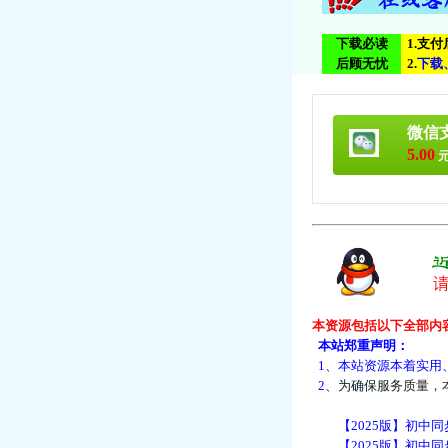
下载必读
1.支
后顾无忧
2.
下
载
微信
5.00
元
本资源包括以下全部内
本站郑重声明：
1、本站资源本着实用
2、
为
确
保
服
务
质
量
，
【2025版】初中同
【2025版】初中同