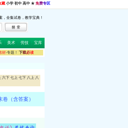
收藏
小学
初中
高中
★
免
费
专
区
案，全集试卷，教学宝典！
乐
美术
劳技
宝库
教
材
-专题！
下
载
必
读
上
六下
七上
七下
八上
八
末卷（含答案）