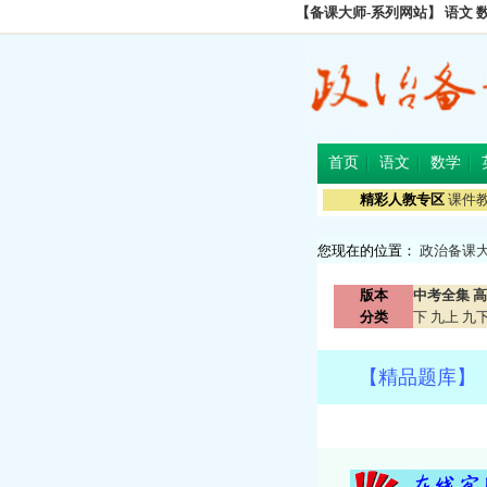
【备课大师-系列网站】
语文
首页
语文
数学
精彩人教专区
课件
您现在的位置：
政治备课
版本
中考全集
高
分类
下
九上
九
【精品题库】