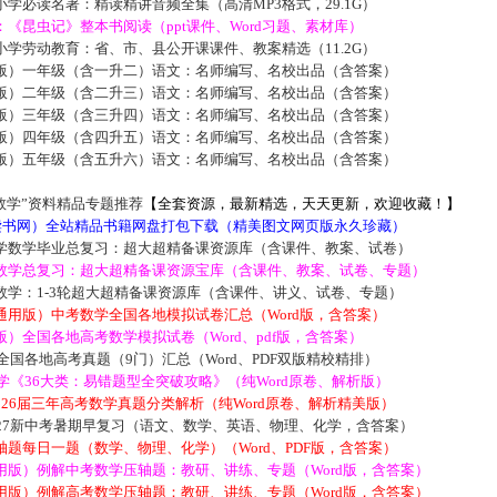
学必读名著：精读精讲音频全集（高清MP3格式，29.1G）
《昆虫记》整本书阅读（ppt课件、Word习题、素材库）
学劳动教育：省、市、县公开课课件、教案精选（11.2G）
版）一年级（含一升二）语文：名师编写、名校出品（含答案）
版）二年级（含二升三）语文：名师编写、名校出品（含答案）
版）三年级（含三升四）语文：名师编写、名校出品（含答案）
版）四年级（含四升五）语文：名师编写、名校出品（含答案）
版）五年级（含五升六）语文：名师编写、名校出品（含答案）
数学”资料精品专题推荐
【全套资源，最新精选，天天更新，欢迎收藏！】
5读书网）全站精品书籍网盘打包下载（精美图文网页版永久珍藏）
学数学毕业总复习：超大超精备课资源库（含课件、教案、试卷）
数学总复习：超大超精备课资源宝库（含课件、教案、试卷、专题）
数学：1-3轮超大超精备课资源库（含课件、讲义、试卷、专题）
通用版）中考数学全国各地模拟试卷汇总（Word版，含答案）
）全国各地高考数学模拟试卷（Word、pdf版，含答案）
届全国各地高考真题（9门）汇总（Word、PDF双版精校精排）
数学《36大类：易错题型全突破攻略》（纯Word原卷、解析版）
2026届三年高考数学真题分类解析（纯Word原卷、解析精美版）
027新中考暑期早复习（语文、数学、英语、物理、化学，含答案）
题每日一题（数学、物理、化学）（Word、PDF版，含答案）
用版）例解中考数学压轴题：教研、讲练、专题（Word版，含答案）
用版）例解高考数学压轴题：教研、讲练、专题（Word版，含答案）