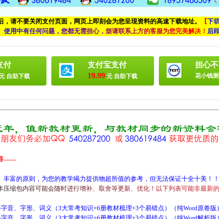
付后，请不要关闭支付页面，网页上即刻会为您呈现资料的高速下载地址。
【
下
、
使
用
中
有
任
何
问
题
，
您
都
无
需
担
心
，
烦
请
联
系
上
方
的
客
服
为
您
完
美
解
决
！
后
支付
支付宝支付
担心不
19.99
花小钱测
元 自助下载
元 自助下载
容——
、丰富的原则，为您的教学竭力提供物超所值的参考，但无法保证十全十美！
本
压
缩
包
内
容
可
能
会
随
时
进
行
增
补
、
取
舍
等
更
新
、
优
化
！
以
下
列
表
可
能
非
最
新
字音、字形、词义（3大常考知识+6册教材梳理+3个易错点）（纯Word原卷版
字音、字形、词义（3大常考知识+6册教材梳理+3个易错点）（纯Word解析版