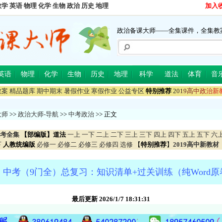
数学
英语
物理
化学
生物
政治
历史
地理
加入
政治备课大师——全集课件，全集教
英语
物理
化学
生物
历史
地理
科学
道法
体育
音
教案
精品题库
期中期末
暑假作业
寒假作业
公益专区
特别推荐
2
0
1
9
高
中
政
治
新
大师
>>
政治大师-导航
>>
中考政治
>> 正文
考全集
【部编版】道法
一上
一下
二上
二下
三上
三下
四上
四下
五上
五下
六
下
人教统编版
必修一
必修二
必修三
必修四
选修
【
特别推荐
】
2019高中新教材
中考（9门全）总复习：知识清单+过关训练（纯Word
最后更新 2026/1/7 18:31:31