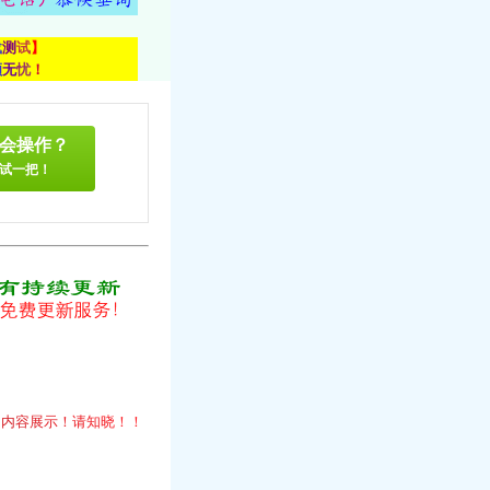
载
测
试
】
顾
无
忧
！
会操作？
试一把！
！
的
内
容
展
示
！
请
知
晓
！
！
）
）