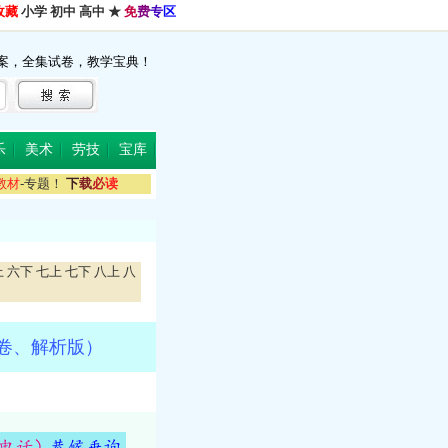
收藏
小学
初中
高中
★
免
费
专
区
案，全集试卷，教学宝典！
乐
美术
劳技
宝库
教
材
-专题！
下
载
必
读
上
六下
七上
七下
八上
八
原卷、解析版）