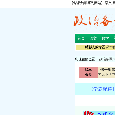
【备课大师-系列网站】
语文
首页
语文
数学
精彩人教专区
课件
您现在的位置：
政治备课
版本
中考全集
高
分类
下
九上
九
【学霸秘籍】