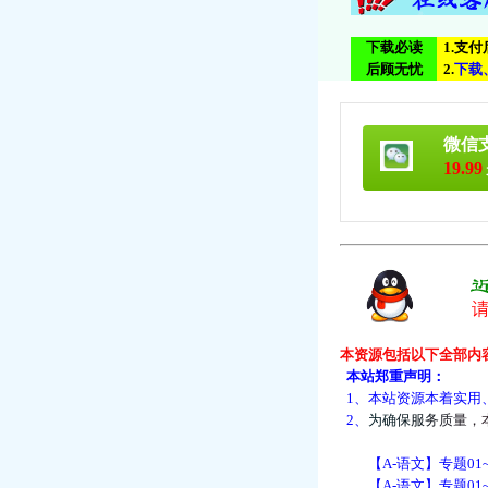
下载必读
1.支
后顾无忧
2.
下
载
微信
19.99
本资源包括以下全部内
本站郑重声明：
1、本站资源本着实用
2、
为
确
保
服
务
质
量
，
【A-语文】专题01~
【A-语文】专题01~