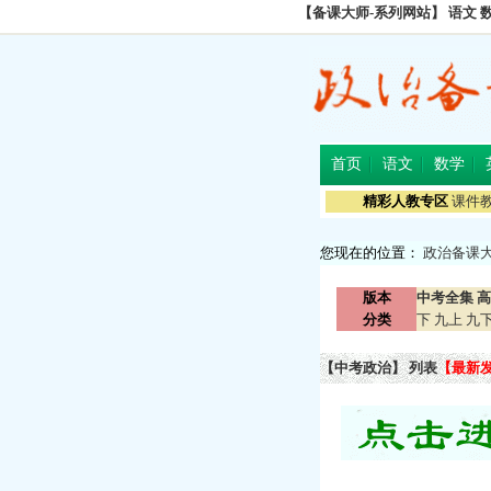
【备课大师-系列网站】
语文
首页
语文
数学
精彩人教专区
课件
您现在的位置：
政治备课
版本
中考全集
高
分类
下
九上
九
【中考政治】 列表
【最新