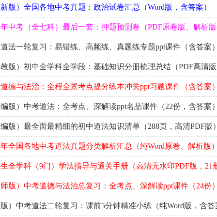
新版）全国各地中考真题：政治试卷汇总（Word版，含答案）
24年中考（全七科）最后一套：押题预测卷（PDF原卷版、解析
中考道法一轮复习：易错练、高频练、真题练专题ppt课件（含答案
教版）初中全学科全学段：基础知识分册梳理总结（PDF高清版
道德与法治：全程全景考点提分练本冲关ppt习题课件（含答案
（部编版）中考道法：全考点、深解读ppt名品课件（22份，含答案
编版）最全面最精细的初中道法知识清单（288页，高清PDF版
23年全国各地中考道法真题分类解析汇总（纯Word原卷、解析版
生全学科（9门）学法指导与通关手册（高清无水印PDF版，21
（名师版）中考道德与法治总复习：全考点、深解读ppt课件（24份
版）中考道法二轮复习：课前5分钟精准小练（纯Word版，含答