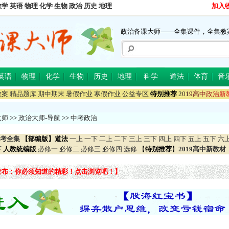
数学
英语
物理
化学
生物
政治
历史
地理
加入
政治备课大师——全集课件，全集教
英语
物理
化学
生物
历史
地理
科学
道法
体育
音
教案
精品题库
期中期末
暑假作业
寒假作业
公益专区
特别推荐
2
0
1
9
高
中
政
治
新
大师
>>
政治大师-导航
>>
中考政治
考全集
【部编版】道法
一上
一下
二上
二下
三上
三下
四上
四下
五上
五下
六
下
人教统编版
必修一
必修二
必修三
必修四
选修
【
特别推荐
】
2019高中新教材
发布：你必须知道的精彩！点击浏览吧！】