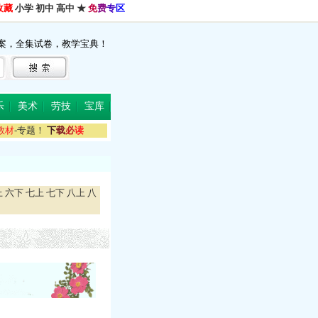
收藏
小学
初中
高中
★
免
费
专
区
案，全集试卷，教学宝典！
乐
美术
劳技
宝库
教
材
-专题！
下
载
必
读
上
六下
七上
七下
八上
八