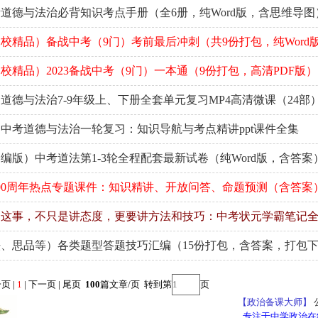
道德与法治必背知识考点手册（全6册，纯Word版，含思维导图
校精品）备战中考（9门）考前最后冲刺（共9份打包，纯Word
校精品）2023备战中考（9门）一本通（9份打包，高清PDF版）
道德与法治7-9年级上、下册全套单元复习MP4高清微课（24部
2届中考道德与法治一轮复习：知识导航与考点精讲ppt课件全集
编版）中考道法第1-3轮全程配套最新试卷（纯Word版，含答案
00周年热点专题课件：知识精讲、开放问答、命题预测（含答案
习这事，不只是讲态度，更要讲方法和技巧：中考状元学霸笔记
、思品等）各类题型答题技巧汇编（15份打包，含答案，打包
页 |
1
| 下一页 | 尾页
100
篇文章/页 转到第
页
【政治备课大师】
专注于中学政治在