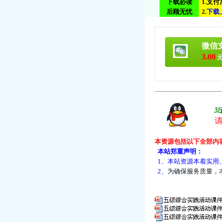
下载必读
1.支
后顾无忧
2.
下
载
微信
3.00
元
本资源包括以下全部内
本站郑重声明：
1、本站资源本着实用
2、
为
确
保
服
务
质
量
，