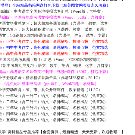
5读书网）全站精品书籍网盘打包下载（精美图文网页版永久珍藏）
部编版）中考语文全国各地模拟试卷汇总（Word版，含答案）
编版）全国各地高考语文模拟试卷（Word、pdf版，含答案）
学语文毕业总复习：超大超精备课资源库（含课件、教案、试卷）
语文总复习：超大超精备课宝库（含课件、教案、试卷、专题）
语文：1-3轮超大超精备课资源库（含课件、讲义、试卷、专题）
版）小学小考作文：高分秘籍、命题解析、技法点拨、范文精选
版）初中中考作文：高分秘籍、命题解析、技法点拨、范文精选
版）高中高考作文：高分秘籍、命题解析、技法点拨、范文精选
届全国各地高考真题（9门）汇总（Word、PDF双版精校精排）
027新中考暑期早复习（语文、数学、英语、物理、化学，含答案）
精品）高考语文名师作文冲刺课：视频+课件（30讲，打包下载）
学必读名著：精读精讲音频全集（高清MP3格式，29.1G）
《昆虫记》整本书阅读（ppt课件、Word习题、素材库）
学劳动教育：省、市、县公开课课件、教案精选（11.2G）
版）一年级（含一升二）语文：名师编写、名校出品（含答案）
版）二年级（含二升三）语文：名师编写、名校出品（含答案）
版）三年级（含三升四）语文：名师编写、名校出品（含答案）
版）四年级（含四升五）语文：名师编写、名校出品（含答案）
版）五年级（含五升六）语文：名师编写、名校出品（含答案）
数学”资料精品专题推荐
【全套资源，最新精选，天天更新，欢迎收藏！】