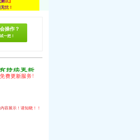
载
测
试
】
顾
无
忧
！
会操作？
试一把！
！
的
内
容
展
示
！
请
知
晓
！
！