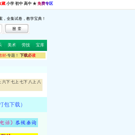
收藏
小学
初中
高中
★
免
费
专
区
案，全集试卷，教学宝典！
乐
美术
劳技
宝库
教
材
-专题！
下
载
必
读
上
六下
七上
七下
八上
八
，打包下载）