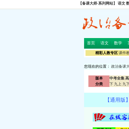
【备课大师-系列网站】
语文
首页
语文
数学
精彩人教专区
课件
您现在的位置：
政治备课
版本
中考全集
高
分类
下
九上
九
【通用版】