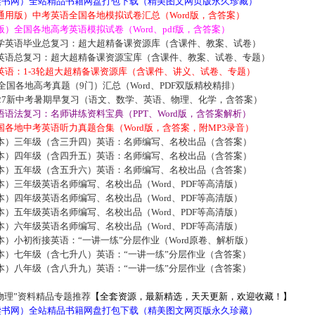
5读书网）全站精品书籍网盘打包下载（精美图文网页版永久珍藏）
通用版）中考英语全国各地模拟试卷汇总（Word版，含答案）
）全国各地高考英语模拟试卷（Word、pdf版，含答案）
学英语毕业总复习：超大超精备课资源库（含课件、教案、试卷）
英语总复习：超大超精备课资源宝库（含课件、教案、试卷、专题）
英语：1-3轮超大超精备课资源库（含课件、讲义、试卷、专题）
届全国各地高考真题（9门）汇总（Word、PDF双版精校精排）
027新中考暑期早复习（语文、数学、英语、物理、化学，含答案）
语法复习：名师讲练资料宝典（PPT、Word版，含答案解析）
各地中考英语听力真题合集（Word版，含答案，附MP3录音）
本）三年级（含三升四）英语：名师编写、名校出品（含答案）
本）四年级（含四升五）英语：名师编写、名校出品（含答案）
本）五年级（含五升六）英语：名师编写、名校出品（含答案）
）三年级英语名师编写、名校出品（Word、PDF等高清版）
）四年级英语名师编写、名校出品（Word、PDF等高清版）
）五年级英语名师编写、名校出品（Word、PDF等高清版）
）六年级英语名师编写、名校出品（Word、PDF等高清版）
）小初衔接英语：“一讲一练”分层作业（Word原卷、解析版）
本）七年级（含七升八）英语：“一讲一练”分层作业（含答案）
本）八年级（含八升九）英语：“一讲一练”分层作业（含答案）
物理”资料精品专题推荐
【全套资源，最新精选，天天更新，欢迎收藏！】
5读书网）全站精品书籍网盘打包下载（精美图文网页版永久珍藏）