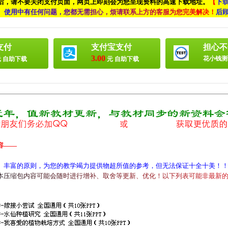
付后，请不要关闭支付页面，网页上即刻会为您呈现资料的高速下载地址。
【
下
、
使
用
中
有
任
何
问
题
，
您
都
无
需
担
心
，
烦
请
联
系
上
方
的
客
服
为
您
完
美
解
决
！
后
支付
支付宝支付
担心不
3.00
花小钱测
 自助下载
元 自助下载
容——
、丰富的原则，为您的教学竭力提供物超所值的参考，但无法保证十全十美！
本
压
缩
包
内
容
可
能
会
随
时
进
行
增
补
、
取
舍
等
更
新
、
优
化
！
以
下
列
表
可
能
非
最
新