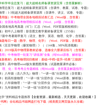
学科学毕业总复习：超大超精名师备课资源宝库（含答案解析）
物理总复习：超大超精备课资源宝库（含课件、教案、试卷、专题）
物理：1-3轮超大超精备课资源库（含课件、讲义、试卷、专题）
通用版）中考物理全国各地模拟试卷汇总（Word版，含答案）
）全国各地高考物理模拟试卷（Word、pdf版，含答案）
届全国各地高考真题（9门）汇总（Word、PDF双版精校精排）
版）初中八上物理：影音图文教学素材备课宝库（255份）
027新中考暑期早复习（语文、数学、英语、物理、化学，含答案）
题每日一题（数学、物理、化学）（Word、PDF版，含答案）
《豆豆学物理（爆笑物理）》（（144集，MP4高清视频）
版）2019版高中物理新教材必修、选修全六册课后练习（含答案）
用）中考物理一轮复习“讲练测”全集（纯Word原卷、解析版）
新教材）高考物理回归教材：基础+中档+提升~经典“三级跳”
库）高中物理word版矢量图图库集（试题教案课件必备）
数、理、化：常考考点专题精练（纯Word版，含答案及解题指导）
本）八年级（含八升九）物理：“一讲一练”分层作业（含答案）
）初高衔接物理：“一讲一练”分层作业（Word原卷、解析版）
）八年级物理：“一讲一练”分层作业（纯Word原卷、解析版）
）九年级物理：“一讲一练”分层作业（纯Word原卷、解析版）
化学”资料精品专题推荐
【全套资源，最新精选，天天更新，欢迎收藏！】
5读书网）全站精品书籍网盘打包下载（精美图文网页版永久珍藏）