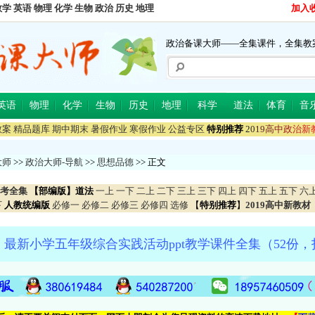
数学
英语
物理
化学
生物
政治
历史
地理
加入
政治备课大师——全集课件，全集教
英语
物理
化学
生物
历史
地理
科学
道法
体育
音
教案
精品题库
期中期末
暑假作业
寒假作业
公益专区
特别推荐
2
0
1
9
高
中
政
治
新
大师
>>
政治大师-导航
>>
思想品德
>> 正文
考全集
【部编版】道法
一上
一下
二上
二下
三上
三下
四上
四下
五上
五下
六
下
人教统编版
必修一
必修二
必修三
必修四
选修
【
特别推荐
】
2019高中新教材
最新小学五年级综合实践活动ppt教学课件全集（52份