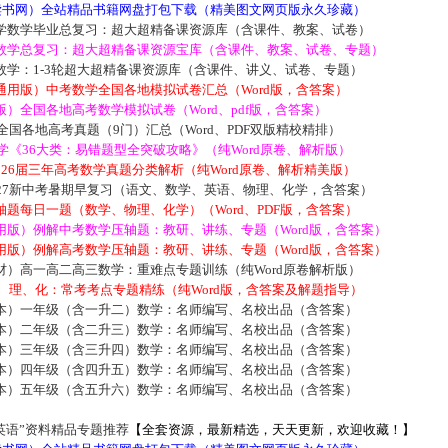
5读书网）全站精品书籍网盘打包下载（精美图文网页版永久珍藏）
学数学毕业总复习：超大超精备课资源库（含课件、教案、试卷）
数学总复习：超大超精备课资源宝库（含课件、教案、试卷、专题）
数学：1-3轮超大超精备课资源库（含课件、讲义、试卷、专题）
通用版）中考数学全国各地模拟试卷汇总（Word版，含答案）
）全国各地高考数学模拟试卷（Word、pdf版，含答案）
届全国各地高考真题（9门）汇总（Word、PDF双版精校精排）
数学《36大类：易错题型全突破攻略》（纯Word原卷、解析版）
2026届三年高考数学真题分类解析（纯Word原卷、解析精美版）
027新中考暑期早复习（语文、数学、英语、物理、化学，含答案）
题每日一题（数学、物理、化学）（Word、PDF版，含答案）
用版）例解中考数学压轴题：教研、讲练、专题（Word版，含答案）
用版）例解高考数学压轴题：教研、讲练、专题（Word版，含答案）
材）高一高二高三数学：重难点专题训练（纯Word原卷解析版）
数、理、化：常考考点专题精练（纯Word版，含答案及解题指导）
本）一年级（含一升二）数学：名师编写、名校出品（含答案）
本）二年级（含二升三）数学：名师编写、名校出品（含答案）
本）三年级（含三升四）数学：名师编写、名校出品（含答案）
本）四年级（含四升五）数学：名师编写、名校出品（含答案）
本）五年级（含五升六）数学：名师编写、名校出品（含答案）
英语”资料精品专题推荐
【全套资源，最新精选，天天更新，欢迎收藏！】