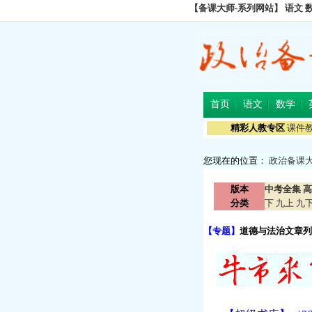
【备课大师-系列网站】
语文
首页
语文
数学
精彩人教专区
课件
您现在的位置：
政治备课
版本
中考全集
高
分类
下
九上
九
【专题】
道德与法治文章列