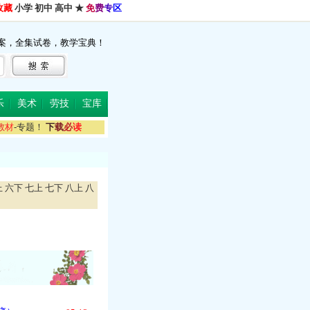
收藏
小学
初中
高中
★
免
费
专
区
案，全集试卷，教学宝典！
乐
美术
劳技
宝库
教
材
-专题！
下
载
必
读
上
六下
七上
七下
八上
八