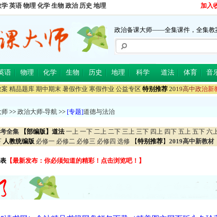
数学
英语
物理
化学
生物
政治
历史
地理
加入
政治备课大师——全集课件，全集教
英语
物理
化学
生物
历史
地理
科学
道法
体育
音
教案
精品题库
期中期末
暑假作业
寒假作业
公益专区
特别推荐
2
0
1
9
高
中
政
治
新
大师
>>
政治大师-导航
>>
[专题]
道德与法治
考全集
【部编版】道法
一上
一下
二上
二下
三上
三下
四上
四下
五上
五下
六
下
人教统编版
必修一
必修二
必修三
必修四
选修
【
特别推荐
】
2019高中新教材
表
【最新发布：你必须知道的精彩！点击浏览吧！】