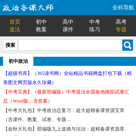
全科导航
首页
初中
高中
中考
高考
道法
教案
课件
练习
专题
搜索
初中政治
【超级书库】（365读书网）全站精品书籍网盘打包下载（精
美图文网页版永久珍藏）
【中考宝典】（最新部编版）中考道法全国各地模拟试卷汇
总（Word版，含答案）
【中考大礼包】中考政治总复习：超大超精备课资源宝库
（含课件、教案、试卷、专题…
【金秋大礼包】部编版九上道德与法治：超精备课资源库