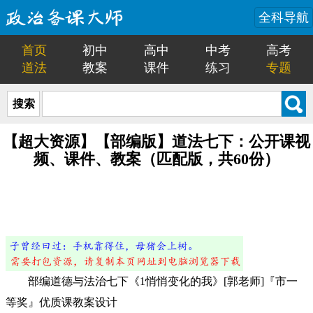
全科导航
首页
初中
高中
中考
高考
道法
教案
课件
练习
专题
搜索
【超大资源】【部编版】道法七下：公开课视
频、课件、教案（匹配版，共60份）
部编道德与法治七下《1悄悄变化的我》[郭老师]『市一
等奖』优质课教案设计