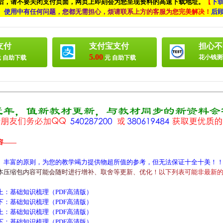
付后，请不要关闭支付页面，网页上即刻会为您呈现资料的高速下载地址。
【
下
、
使
用
中
有
任
何
问
题
，
您
都
无
需
担
心
，
烦
请
联
系
上
方
的
客
服
为
您
完
美
解
决
！
后
支付
支付宝支付
担心不
5.00
花小钱测
 自助下载
元 自助下载
容——
、丰富的原则，为您的教学竭力提供物超所值的参考，但无法保证十全十美！
本
压
缩
包
内
容
可
能
会
随
时
进
行
增
补
、
取
舍
等
更
新
、
优
化
！
以
下
列
表
可
能
非
最
新
基础知识梳理（PDF高清版）
基础知识梳理（PDF高清版）
基础知识梳理（PDF高清版）
基础知识梳理（PDF高清版）