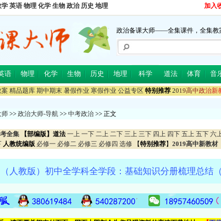
数学
英语
物理
化学
生物
政治
历史
地理
加入
政治备课大师——全集课件，全集教
英语
物理
化学
生物
历史
地理
科学
道法
体育
音
教案
精品题库
期中期末
暑假作业
寒假作业
公益专区
特别推荐
2
0
1
9
高
中
政
治
新
大师
>>
政治大师-导航
>>
中考政治
>> 正文
考全集
【部编版】道法
一上
一下
二上
二下
三上
三下
四上
四下
五上
五下
六
下
人教统编版
必修一
必修二
必修三
必修四
选修
【
特别推荐
】
2019高中新教材
（人教版）初中全学科全学段：基础知识分册梳理总结（