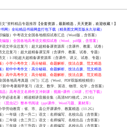
语文”资料精品专题推荐
【全套资源，最新精选，天天更新，欢迎收藏！】
5读书网）全站精品书籍网盘打包下载（精美图文网页版永久珍藏）
部编版）中考语文全国各地模拟试卷汇总（Word版，含答案）
编版）全国各地高考语文模拟试卷（Word、pdf版，含答案）
学语文毕业总复习：超大超精备课资源库（含课件、教案、试卷）
语文总复习：超大超精备课宝库（含课件、教案、试卷、专题）
语文：1-3轮超大超精备课资源库（含课件、讲义、试卷、专题）
版）小学小考作文：高分秘籍、命题解析、技法点拨、范文精选
版）初中中考作文：高分秘籍、命题解析、技法点拨、范文精选
版）高中高考作文：高分秘籍、命题解析、技法点拨、范文精选
届全国各地高考真题（9门）汇总（Word、PDF双版精校精排）
027新中考暑期早复习（语文、数学、英语、物理、化学，含答案）
精品）高考语文名师作文冲刺课：视频+课件（30讲，打包下载）
学必读名著：精读精讲音频全集（高清MP3格式，29.1G）
《昆虫记》整本书阅读（ppt课件、Word习题、素材库）
学劳动教育：省、市、县公开课课件、教案精选（11.2G）
版）一年级（含一升二）语文：名师编写、名校出品（含答案）
版）二年级（含二升三）语文：名师编写、名校出品（含答案）
版）三年级（含三升四）语文：名师编写、名校出品（含答案）