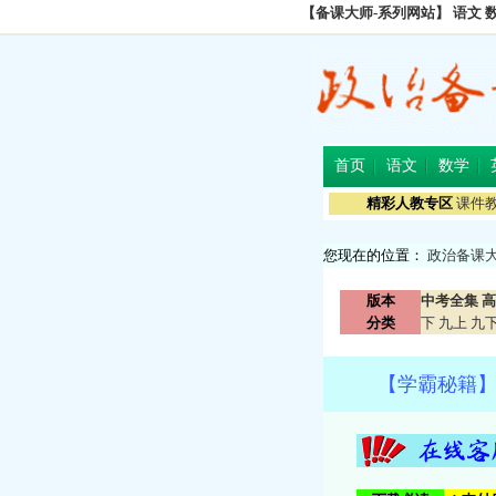
【备课大师-系列网站】
语文
首页
语文
数学
精彩人教专区
课件
您现在的位置：
政治备课
版本
中考全集
高
分类
下
九上
九
【学霸秘籍】