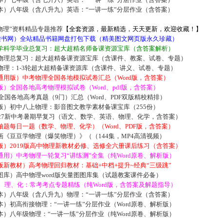
本）八年级（含八升九）英语：“一讲一练”分层作业（含答案）
物理”资料精品专题推荐
【全套资源，最新精选，天天更新，欢迎收藏！】
5读书网）全站精品书籍网盘打包下载（精美图文网页版永久珍藏）
学科学毕业总复习：超大超精名师备课资源宝库（含答案解析）
物理总复习：超大超精备课资源宝库（含课件、教案、试卷、专题）
物理：1-3轮超大超精备课资源库（含课件、讲义、试卷、专题）
通用版）中考物理全国各地模拟试卷汇总（Word版，含答案）
）全国各地高考物理模拟试卷（Word、pdf版，含答案）
届全国各地高考真题（9门）汇总（Word、PDF双版精校精排）
版）初中八上物理：影音图文教学素材备课宝库（255份）
027新中考暑期早复习（语文、数学、英语、物理、化学，含答案）
题每日一题（数学、物理、化学）（Word、PDF版，含答案）
《豆豆学物理（爆笑物理）》（（144集，MP4高清视频）
版）2019版高中物理新教材必修、选修全六册课后练习（含答案）
用）中考物理一轮复习“讲练测”全集（纯Word原卷、解析版）
新教材）高考物理回归教材：基础+中档+提升~经典“三级跳”
库）高中物理word版矢量图图库集（试题教案课件必备）
数、理、化：常考考点专题精练（纯Word版，含答案及解题指导）
本）八年级（含八升九）物理：“一讲一练”分层作业（含答案）
）初高衔接物理：“一讲一练”分层作业（Word原卷、解析版）
）八年级物理：“一讲一练”分层作业（纯Word原卷、解析版）