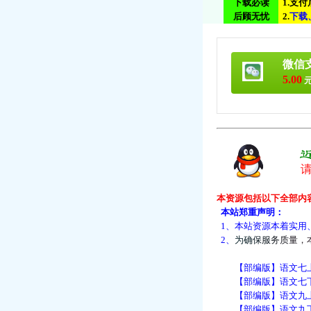
下载必读
1.支
后顾无忧
2.
下
载
微信
5.00
元
本资源包括以下全部内
本站郑重声明：
1、本站资源本着实用
2、
为
确
保
服
务
质
量
，
【部编版】语文七上：
【部编版】语文七下：
【部编版】语文九上：
【部编版】语文九下：