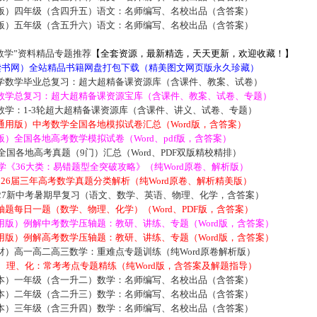
版）四年级（含四升五）语文：名师编写、名校出品（含答案）
版）五年级（含五升六）语文：名师编写、名校出品（含答案）
数学”资料精品专题推荐
【全套资源，最新精选，天天更新，欢迎收藏！】
5读书网）全站精品书籍网盘打包下载（精美图文网页版永久珍藏）
学数学毕业总复习：超大超精备课资源库（含课件、教案、试卷）
数学总复习：超大超精备课资源宝库（含课件、教案、试卷、专题）
数学：1-3轮超大超精备课资源库（含课件、讲义、试卷、专题）
通用版）中考数学全国各地模拟试卷汇总（Word版，含答案）
）全国各地高考数学模拟试卷（Word、pdf版，含答案）
届全国各地高考真题（9门）汇总（Word、PDF双版精校精排）
数学《36大类：易错题型全突破攻略》（纯Word原卷、解析版）
2026届三年高考数学真题分类解析（纯Word原卷、解析精美版）
027新中考暑期早复习（语文、数学、英语、物理、化学，含答案）
题每日一题（数学、物理、化学）（Word、PDF版，含答案）
用版）例解中考数学压轴题：教研、讲练、专题（Word版，含答案）
用版）例解高考数学压轴题：教研、讲练、专题（Word版，含答案）
材）高一高二高三数学：重难点专题训练（纯Word原卷解析版）
数、理、化：常考考点专题精练（纯Word版，含答案及解题指导）
本）一年级（含一升二）数学：名师编写、名校出品（含答案）
本）二年级（含二升三）数学：名师编写、名校出品（含答案）
本）三年级（含三升四）数学：名师编写、名校出品（含答案）