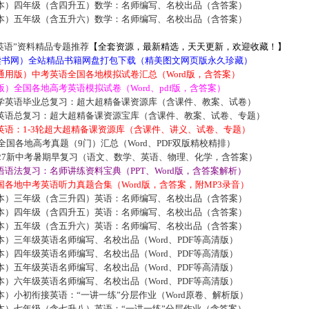
本）四年级（含四升五）数学：名师编写、名校出品（含答案）
本）五年级（含五升六）数学：名师编写、名校出品（含答案）
英语”资料精品专题推荐
【全套资源，最新精选，天天更新，欢迎收藏！】
5读书网）全站精品书籍网盘打包下载（精美图文网页版永久珍藏）
通用版）中考英语全国各地模拟试卷汇总（Word版，含答案）
）全国各地高考英语模拟试卷（Word、pdf版，含答案）
学英语毕业总复习：超大超精备课资源库（含课件、教案、试卷）
英语总复习：超大超精备课资源宝库（含课件、教案、试卷、专题）
英语：1-3轮超大超精备课资源库（含课件、讲义、试卷、专题）
届全国各地高考真题（9门）汇总（Word、PDF双版精校精排）
027新中考暑期早复习（语文、数学、英语、物理、化学，含答案）
语法复习：名师讲练资料宝典（PPT、Word版，含答案解析）
各地中考英语听力真题合集（Word版，含答案，附MP3录音）
本）三年级（含三升四）英语：名师编写、名校出品（含答案）
本）四年级（含四升五）英语：名师编写、名校出品（含答案）
本）五年级（含五升六）英语：名师编写、名校出品（含答案）
）三年级英语名师编写、名校出品（Word、PDF等高清版）
）四年级英语名师编写、名校出品（Word、PDF等高清版）
）五年级英语名师编写、名校出品（Word、PDF等高清版）
）六年级英语名师编写、名校出品（Word、PDF等高清版）
）小初衔接英语：“一讲一练”分层作业（Word原卷、解析版）
本）七年级（含七升八）英语：“一讲一练”分层作业（含答案）