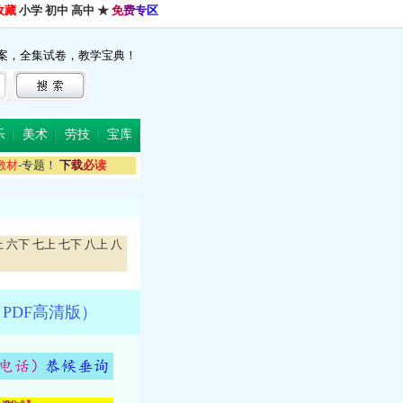
收藏
小学
初中
高中
★
免
费
专
区
案，全集试卷，教学宝典！
乐
美术
劳技
宝库
教
材
-专题！
下
载
必
读
上
六下
七上
七下
八上
八
PDF高清版）