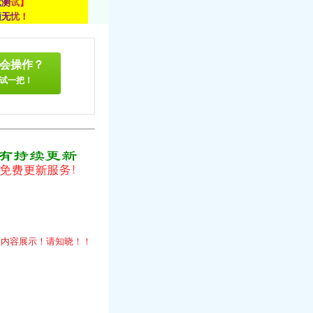
载
测
试
】
顾
无
忧
！
会操作？
试一把！
！
的
内
容
展
示
！
请
知
晓
！
！