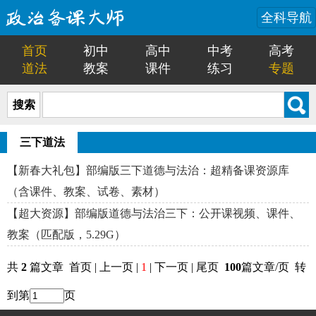
全科导航
首页
初中
高中
中考
高考
道法
教案
课件
练习
专题
搜索
三下道法
【新春大礼包】部编版三下道德与法治：超精备课资源库
（含课件、教案、试卷、素材）
【超大资源】部编版道德与法治三下：公开课视频、课件、
教案（匹配版，5.29G）
共
2
篇文章 首页 | 上一页 |
1
| 下一页 | 尾页
100
篇文章/页 转
到第
页