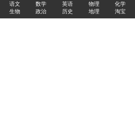
语文
数学
英语
物理
化学
生物
政治
历史
地理
淘宝